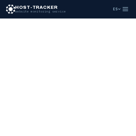
HOST-TRACKER
ES
website monitoring service