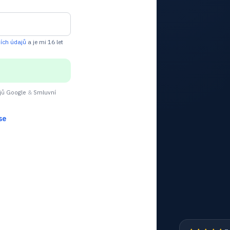
ích údajů
a je mi 16 let
jů Google
&
Smluvní
se