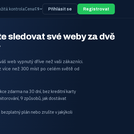
žitá kontrola
Cena
CS
Přihlásit se
Registrovat
e sledovat své weby za dvě
y
 váš web vypnutý dříve než vaši zákazníci.
z více než 300 míst po celém světě od
ce zdarma na 30 dní, bez kreditní karty
itorování, 9 způsobů, jak dostávat
bezplatný plán nebo zrušte v jakýkoli