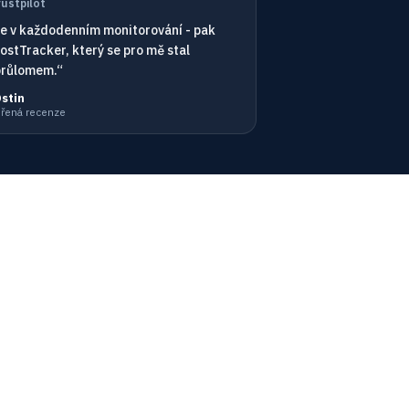
rustpilot
se v každodenním monitorování - pak
ostTracker, který se pro mě stal
průlomem.“
Ostin
ěřená recenze
Přijímáme
e API