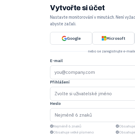
Vytvořte si účet
Nastavte monitorování v minutách. Není vyžad
abyste začali.
Google
Microsoft
nebo se zaregistrujte e-mai
E-mail
Přihlášení
Heslo
Nejméně 6 znaků
Obsahuje 
Obsahuje velké písmeno
Obsahuje 