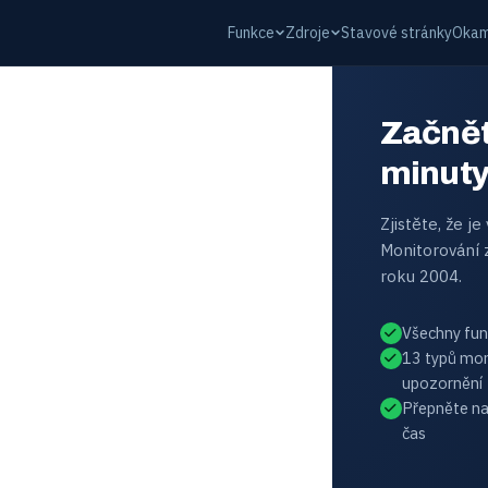
Funkce
Zdroje
Stavové stránky
Okam
Začnět
minut
Zjistěte, že je
Monitorování 
roku 2004.
Všechny funk
13 typů mon
upozornění
Přepněte na 
čas