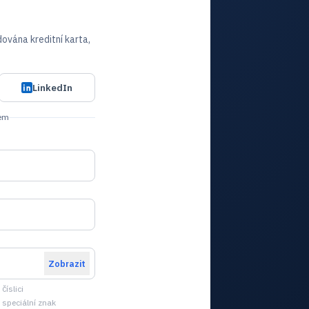
ována kreditní karta,
LinkedIn
lem
Zobrazit
číslici
speciální znak