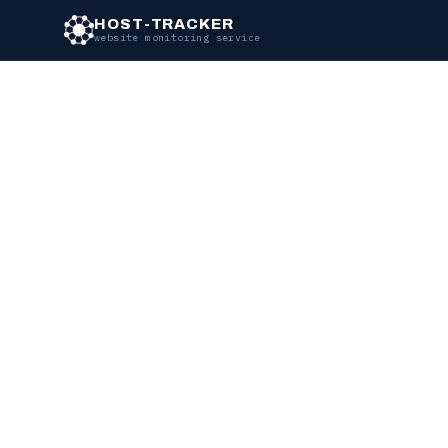
HOST-TRACKER
website monitoring service