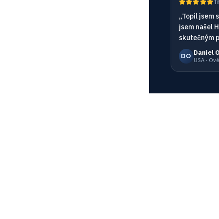
T
„Topil jsem 
jsem našel H
skutečným 
Daniel 
DO
USA · Ov
Zdroje
Účet
st
Blog
Přihlásit se
e
Slovník pojmů
Registrovat
a SSL
O nás
Cena
ání API
Monitorovací síť
Dokumentac
s
Become Partner
MCP server
Online Chat
FAQ
d monitor
Affiliation