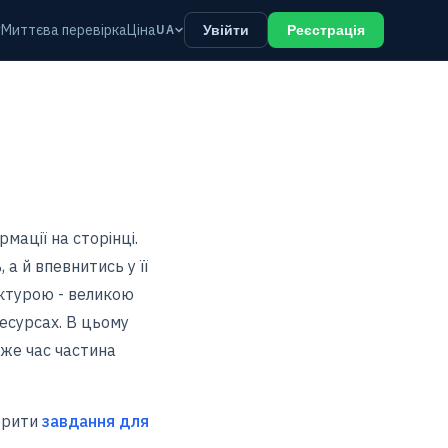
у
Миттєва перевірка
Ціна
UA
Увійти
Реєстрація
мації на сторінці.
 а й впевнитись у її
уктурою - великою
ресурсах. В цьому
 же час частина
ворити
завдання для