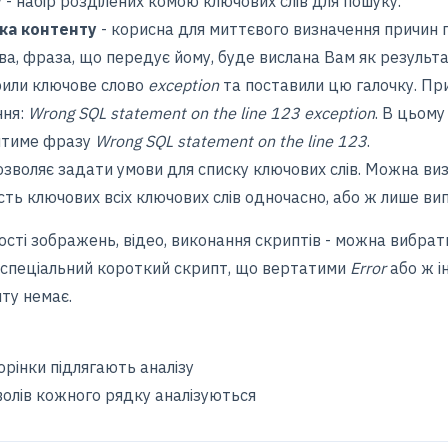
у
- набір розділених комою ключових слів для пошуку.
ка контенту
- корисна для миттєвого визначення причин п
ва, фраза, що передує йому, буде вислана Вам як результа
рили ключове слово
exception
та поставили цю галочку. При
ння:
Wrong SQL statement on the line 123 exception
. В цьому
титиме фразу
Wrong SQL statement on the line 123
.
озволяє задати умови для списку ключових слів. Можна ви
сть ключових всіх ключових слів одночасно, або ж лише вип
сті зображень, відео, виконання скриптів - можна вибрати
 спеціальний короткий скрипт, що вертатими
Error
або ж і
ту немає.
орінки підлягають аналізу
олів кожного рядку аналізуються