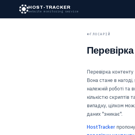
HOST-TRACKER
website monitoring service
ГЛОСАРІЙ
Перевірка
Перевірка контенту -
Вона стане в нагоді,
належній роботі та в
кількістю скриптів т
випадку, цілком можл
даних "зникає".
HostTracker
пропону