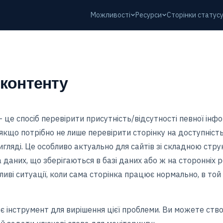
Можливості
Ресурси
Сторінки статус
 контенту
 це спосіб перевірити присутність/відсутності певної інфор
 якщо потрібно не лише перевірити сторінку на доступність,
игляді. Це особливо актуально для сайтів зі складною стр
а даних, що зберігаються в базі даних або ж на сторонніх 
иві ситуації, коли сама сторінка працює нормально, в той
є інструмент для вирішення цієї проблеми. Ви можете ст