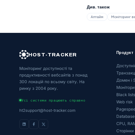
Див. також
Аптайм
Моніторинг ве
Продукт
HOST-TRACKER
Доступні
Моніторинг доступності та
Транзакці
продуктивності вебсайтів з понад
Домен і 
300 локацій по всьому світу. На
Монітори
ринку з 2004 року.
Black list
Усі системи працюють справно
Web risk
Pagespee
ht2support@host-tracker.com
Database
CPU, RAM
Сторінки