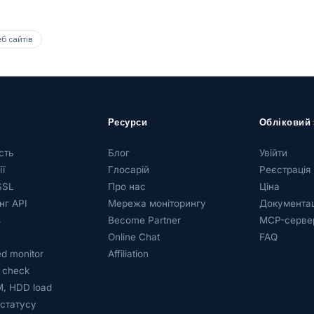
б сайтів
Ресурси
Обліковий 
сть
Блог
Увійти
ї
Глосарій
Реєстрація
SSL
Про нас
Ціна
нг API
Мережа моніторингу
Документац
s
Become Partner
MCP-серве
Online Chat
FAQ
d monitor
Affiliation
 check
, HDD load
 статусу