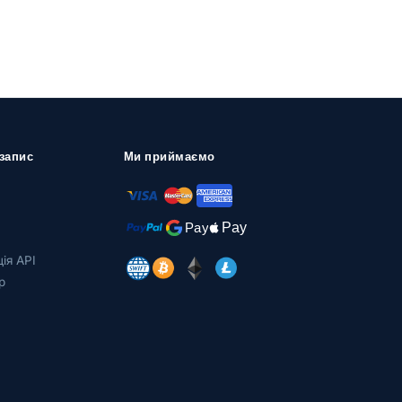
запис
Ми приймаємо
ія API
р