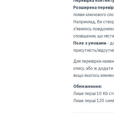
Перевірка контент
Розширена перевір
появи ключового сло
Наприклад, Ви ство
з'явилось повідомле
сповіщення, що міс
Поле з умовами
- д
присутність/відсутні
Для перевірки наявно
опису, або ж додати
якщо якогось елемен
Обмеженння:
Лише перші 10 Kb ст
Лише перші 120 симв