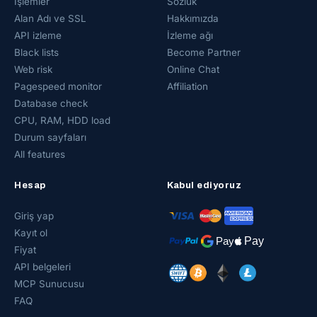
İşlemler
Sözlük
Alan Adı ve SSL
Hakkımızda
API izleme
İzleme ağı
Black lists
Become Partner
Web risk
Online Chat
Pagespeed monitor
Affiliation
Database check
CPU, RAM, HDD load
Durum sayfaları
All features
Hesap
Kabul ediyoruz
Giriş yap
Kayıt ol
Fiyat
API belgeleri
MCP Sunucusu
FAQ