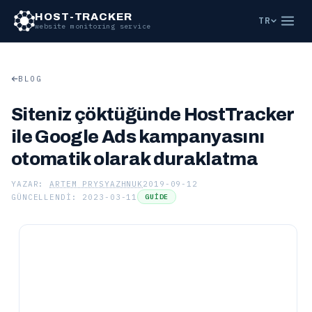
HOST-TRACKER
TR
website monitoring service
BLOG
Siteniz çöktüğünde HostTracker
ile Google Ads kampanyasını
otomatik olarak duraklatma
YAZAR:
ARTEM PRYSYAZHNUK
2019-09-12
GÜNCELLENDI: 2023-03-11
GUIDE