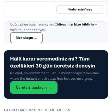
Webmaster'ı seç
Doğru planı bulamadınız mı?
İhtiyacınızı bize bildirin
—
we'll tailor one for you.
Bize ulaşın →
Hâlâ karar veremediniz mi? Tüm
özellikleri 30 gün ücretsiz deneyin
No card, no commitment. Set up monitoring in 2 minutes
— and the instant check stays free forever, no signup.
Ücretsiz başlayın →
FATURALANDIRMA VE PLANLAR SSS