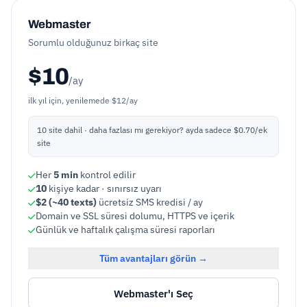
İzleme planları
Webmaster
Sorumlu olduğunuz birkaç site
$10
/ay
ilk yıl için, yenilemede $12/ay
10 site dahil
· daha fazlası mı gerekiyor? ayda sadece $0.70/ek
site
Her
5 min
kontrol edilir
10
kişiye kadar · sınırsız uyarı
$2 (~40 texts)
ücretsiz SMS kredisi / ay
Domain ve SSL süresi dolumu, HTTPS ve içerik
Günlük ve haftalık çalışma süresi raporları
Tüm avantajları görün →
Webmaster'ı Seç