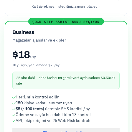
Kart gerekmez · istediğiniz zaman iptal edin
ÇOĞU SITE SAHIBI BUNU SEÇIYOR
Business
Mağazalar, ajanslar ve ekipler
$18
/ay
ilk yıl için, yenilemede $25/ay
25 site dahil
· daha fazlası mı gerekiyor? ayda sadece $0.50/ek
site
Her
1 min
kontrol edilir
150
kişiye kadar · sınırsız uyarı
$5 (~100 texts)
ücretsiz SMS kredisi / ay
Ödeme ve sayfa hızı dahil tüm 13 kontrol
API, ekip erişimi ve 25 Web Risk kontrolü