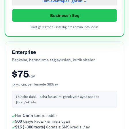
Tüm avantajları görün →
Business'ı Seç
Kart gerekmez · istediğiniz zaman iptal edin
Enterprise
Bankalar, barındırma sağlayıcıları, kritik siteler
$75
/ay
ilk yıl için, yenilemede $83/ay
150 site dahil
· daha fazlası mı gerekiyor? ayda sadece
$0.20/ek site
Her
1 min
kontrol edilir
500
kişiye kadar · sınırsız uyarı
$15 (~300 texts)
ücretsiz SMS kredisi / ay