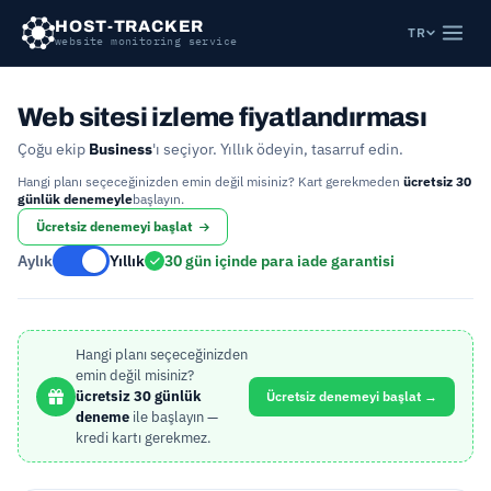
HOST-TRACKER
TR
website monitoring service
Web sitesi izleme fiyatlandırması
Çoğu ekip
Business
'ı seçiyor. Yıllık ödeyin, tasarruf edin.
Hangi planı seçeceğinizden emin değil misiniz? Kart gerekmeden
ücretsiz 30
günlük denemeyle
başlayın.
Ücretsiz denemeyi başlat
Aylık
Yıllık
30 gün içinde para iade garantisi
Hangi planı seçeceğinizden
emin değil misiniz?
ücretsiz 30 günlük
Ücretsiz denemeyi başlat →
deneme
ile başlayın —
kredi kartı gerekmez.