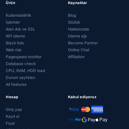
Ürün
Kaynaklar
Kullanılabilirlik
Blog
İşlemler
Sözlük
Alan Adı ve SSL
Hakkımızda
API izleme
İzleme ağı
Black lists
Become Partner
Web risk
Online Chat
Pagespeed monitor
Affiliation
Database check
CPU, RAM, HDD load
Durum sayfaları
All features
Hesap
Kabul ediyoruz
Giriş yap
Kayıt ol
Fiyat