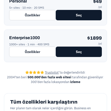
Personal
$49
/yıl
5+ sites · 10 min · 20 SMS
Özellikler
Seç
Enterprise1000
$1899
/yıl
1000+ sites · 1 min · 400 SMS
Özellikler
Seç
Trustpilot
’ta değerlendirildi
|
2004'ten beri
500.000'den fazla web sitesi
tarafından güveniliyor
|
300'den fazla lokasyondan
izleme
Tüm özellikleri karşılaştırın
Her planın tam olarak neler içerdiğini görün. Business en