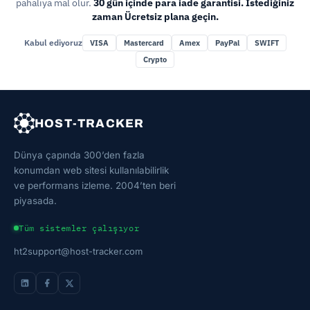
pahalıya mal olur.
30 gün içinde para iade garantisi. İstediğiniz
zaman Ücretsiz plana geçin.
Kabul ediyoruz
VISA
Mastercard
Amex
PayPal
SWIFT
Crypto
HOST-TRACKER
Dünya çapında 300’den fazla
konumdan web sitesi kullanılabilirlik
ve performans izleme. 2004’ten beri
piyasada.
Tüm sistemler çalışıyor
ht2support@host-tracker.com