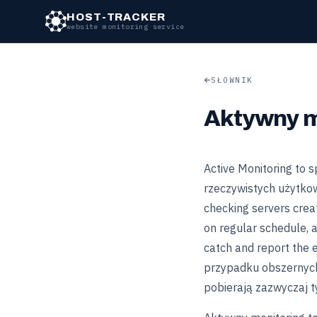
HOST-TRACKER
website monitoring service
SŁOWNIK
Aktywny m
Active Monitoring to 
rzeczywistych użytkown
checking servers creat
on regular schedule, al
catch and report the 
przypadku obszernych 
pobierają zazwyczaj ty