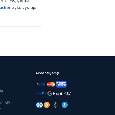
e z Twoją firmą i
acker
wykorzystuje
Akceptujemy
ię
ja API
P