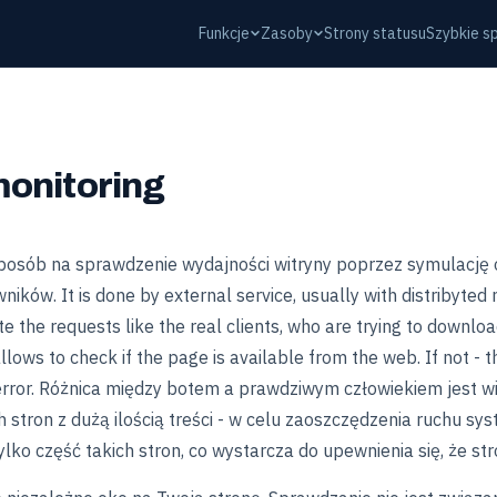
Funkcje
Zasoby
Strony statusu
Szybkie s
onitoring
sposób na sprawdzenie wydajności witryny poprzez symulację 
ików. It is done by external service, usually with distribyted
e the requests like the real clients, who are trying to downlo
lows to check if the page is available from the web. If not - the
error. Różnica między botem a prawdziwym człowiekiem jest w
stron z dużą ilością treści - w celu zaoszczędzenia ruchu sy
lko część takich stron, co wystarcza do upewnienia się, że str