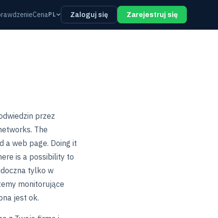
prawdzenie
Cena
PL
Zaloguj się
Zarejestruj się
odwiedzin przez
 networks. The
ad a web page. Doing it
re is a possibility to
idoczna tylko w
stemy monitorujące
ona jest ok.