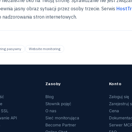
 niezależne oko na Twoją stronę. Sprawdzanie nie jest związan
pewnia jasny obraz sytuacji przez osoby trzecie. Serwis
HostTr
o nadzorowania stron internetowych.
ring pasywny
Website monitoring
Zasoby
Konto
ść
Blog
Zaloguj się
je
Słownik pojęć
Zarejestruj s
 SSL
O nas
Cena
wanie API
Sieć monitorująca
Dokumentac
s
Become Partner
Serwer MC