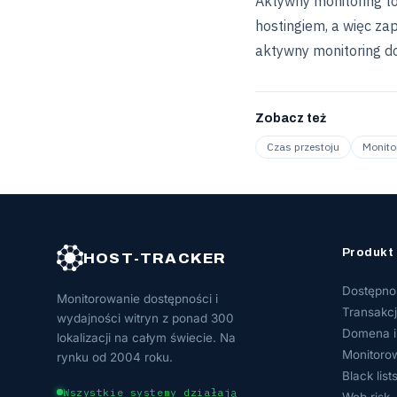
Aktywny monitoring to
hostingiem, a więc za
aktywny monitoring d
Zobacz też
Czas przestoju
Monito
Produkt
HOST-TRACKER
Dostępno
Monitorowanie dostępności i
Transakc
wydajności witryn z ponad 300
Domena i
lokalizacji na całym świecie. Na
Monitoro
rynku od 2004 roku.
Black list
Wszystkie systemy działają