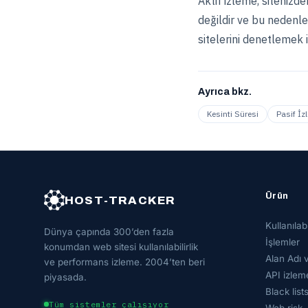
Aktif izleme, sitenizd
değildir ve bu nedenl
sitelerini denetlemek i
Ayrıca bkz.
Kesinti Süresi
Pasif İz
Ürün
HOST-TRACKER
Kullanılabil
Dünya çapında 300’den fazla
İşlemler
konumdan web sitesi kullanılabilirlik
Alan Adı 
ve performans izleme. 2004’ten beri
API izlem
piyasada.
Black list
Tüm sistemler çalışıyor