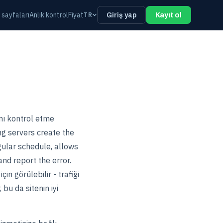
 sayfaları
Anlık kontrol
Fiyat
TR
Giriş yap
Kayıt ol
ını kontrol etme
ing servers create the
gular schedule, allows
and report the error.
in görülebilir - trafiği
 bu da sitenin iyi