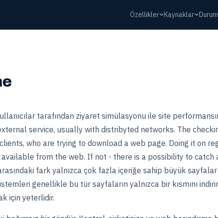
Özellikler
Kaynaklar
Durum
me
ullanıcılar tarafından ziyaret simülasyonu ile site performans
 external service, usually with distribyted networks. The check
 clients, who are trying to download a web page. Doing it on re
 available from the web. If not - there is a possibility to catch 
arasındaki fark yalnızca çok fazla içeriğe sahip büyük sayfalar iç
stemleri genellikle bu tür sayfaların yalnızca bir kısmını indirir,
için yeterlidir.