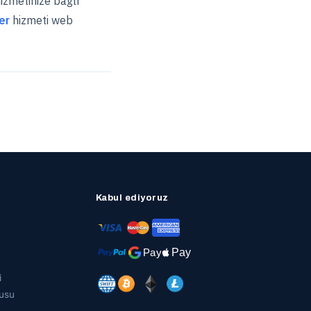
hizmetinize bağlı
er
hizmeti web
Kabul ediyoruz
i
usu