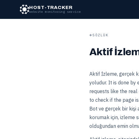
HOST-TRACKER
website monitoring service
SÖZLÜK
Aktif İzle
Aktif İzleme, gerçek k
yoludur. It is done by
requests like the real
to check if the page is
Bot ve gerçek bir kişi 
korumak için, izleme si
olduğundan emin olmak 