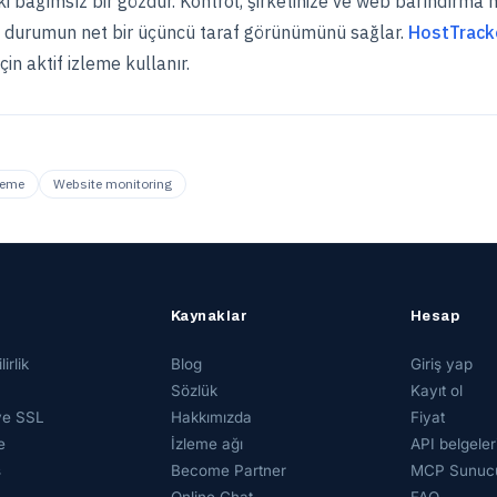
eki bağımsız bir gözdür. Kontrol, şirketinize ve web barındırma 
e durumun net bir üçüncü taraf görünümünü sağlar.
HostTrack
çin aktif izleme kullanır.
leme
Website monitoring
Kaynaklar
Hesap
irlik
Blog
Giriş yap
Sözlük
Kayıt ol
ve SSL
Hakkımızda
Fiyat
e
İzleme ağı
API belgeler
s
Become Partner
MCP Sunuc