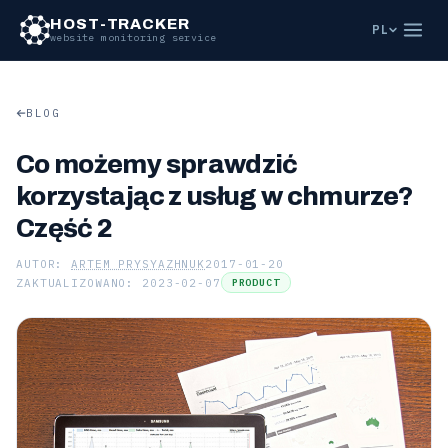
HOST-TRACKER
PL
website monitoring service
BLOG
Co możemy sprawdzić
korzystając z usług w chmurze?
Część 2
AUTOR:
ARTEM PRYSYAZHNUK
2017-01-20
ZAKTUALIZOWANO: 2023-02-07
PRODUCT