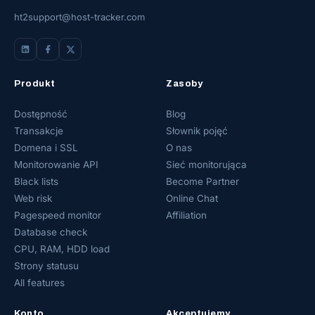
ht2support@host-tracker.com
Produkt
Zasoby
Dostępność
Blog
Transakcje
Słownik pojęć
Domena i SSL
O nas
Monitorowanie API
Sieć monitorująca
Black lists
Become Partner
Web risk
Online Chat
Pagespeed monitor
Affiliation
Database check
CPU, RAM, HDD load
Strony statusu
All features
Konto
Akceptujemy