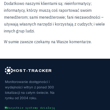
Dodatkowo naszymi klientami są: nieinformatycy;
informatycy, którzy muszą coś raportować swoim
menedżerom; sami menedżerowie; fani niezawodności –
używają własnych narzędzi i korzystają z cudzych; i wiele
innych grup ludzi.
W sumie zawsze czekamy na Wasze komentarze.
HOST-TRACKER
Monitorowanie dostępności i
wydajności witryn z ponad 300
lokalizacji na całym świecie. Na
rynku od 2004 roku.
Wszystkie systemy działają