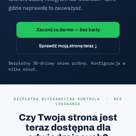
gdzie naprawdę to zauważysz.
Zacznij za darmo — bez karty
Sprawdź moją stronę teraz ↓
Bezpłatny 30-dniowy okres próbny. Konfiguracja w
kilka minut.
BEZPŁATNA BŁYSKAWICZNA KONTROLA · BEZ
LOGOWANIA
Czy Twoja strona jest
teraz dostępna dla