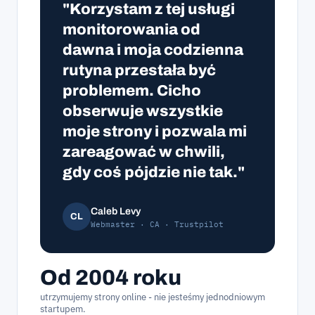
"Korzystam z tej usługi
monitorowania od
dawna i moja codzienna
rutyna przestała być
problemem. Cicho
obserwuje wszystkie
moje strony i pozwala mi
zareagować w chwili,
gdy coś pójdzie nie tak."
Caleb Levy
CL
Webmaster · CA · Trustpilot
Od 2004 roku
utrzymujemy strony online - nie jesteśmy jednodniowym
startupem.