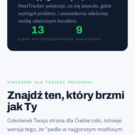
HostTracker pokazuje, co się zepsuło, gdzie
wystąpił problem, i powiadamia właściwą
osobę właściwym kanałem.
13
9
typów monitoringu
kanałów powiadomień
STWORZONE DLA TWOJEGO PRZYPADKU
Znajdź ten, który brzmi
jak Ty
Cokolwiek Twoja strona dla Ciebie robi, istnieje
wersja tego, że "padła w najgorszym możliwym