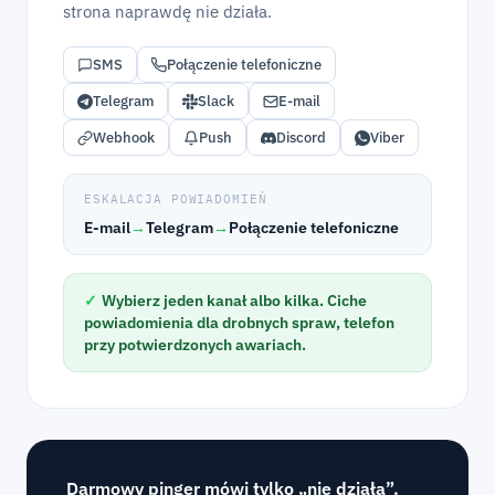
strona naprawdę nie działa.
SMS
Połączenie telefoniczne
Telegram
Slack
E-mail
Webhook
Push
Discord
Viber
ESKALACJA POWIADOMIEŃ
E-mail
→
Telegram
→
Połączenie telefoniczne
✓
Wybierz jeden kanał albo kilka. Ciche
powiadomienia dla drobnych spraw, telefon
przy potwierdzonych awariach.
Darmowy pinger mówi tylko „nie działa”.