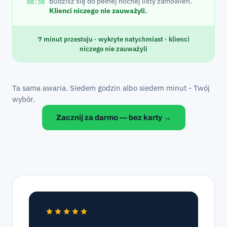
Budzisz się do pełnej nocnej listy zamówień.
08:38
Klienci niczego nie zauważyli.
7 minut przestoju · wykryte natychmiast · klienci
niczego nie zauważyli
Ta sama awaria. Siedem godzin albo siedem minut - Twój
wybór.
Zacznij za darmo — bez karty →