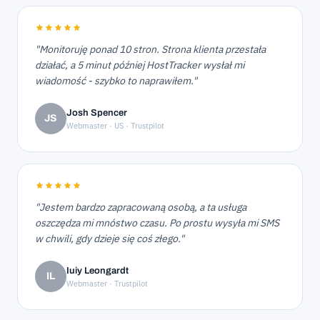
"Monitoruję ponad 10 stron. Strona klienta przestała
działać, a 5 minut później HostTracker wysłał mi
wiadomość - szybko to naprawiłem."
Josh Spencer
JS
Webmaster · US · Trustpilot
"Jestem bardzo zapracowaną osobą, a ta usługa
oszczędza mi mnóstwo czasu. Po prostu wysyła mi SMS
w chwili, gdy dzieje się coś złego."
Iuiy Leongardt
IL
Webmaster · Trustpilot