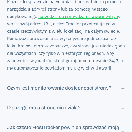
Możesz to sprawdzić natychmiast i bezpłatnie za pomocą
narzędzia u góry tej strony lub za pomocą naszego
dedykowanego
narzędzia do sprawdzania awarii witryny
:
wpisz swój adres URL, a HostTracker przetestuje go w
czasie rzeczywistym z wielu lokalizacji na całym świecie.
Ponieważ sprawdzenia są wykonywane jednocześnie z
kilku krajów, możesz zobaczyć, czy strona jest niedostępna
dla wszystkich, czy tylko w niektórych regionach. Aby
zapewnić stały nadzór, skonfiguruj monitorowanie 24/7, a
my automatycznie powiadomimy Cię w chwili awarii.
+
Czym jest monitorowanie dostępności strony?
Monitorowanie dostępności oznacza, że usługa
+
Dlaczego moja strona nie działa?
automatycznie sprawdza Twoją stronę w regularnych
odstępach czasu - na przykład co minutę - i powiadamia
Do typowych przyczyn należą przeciążenie serwera,
Cię w chwili, gdy stanie się ona niedostępna. HostTracker
Jak często HostTracker powinien sprawdzać moją
nieudane wdrożenie kodu, awaria DNS, wygasły certyfikat
+
wykonuje te sprawdzenia z ponad 300 lokalizacji na całym