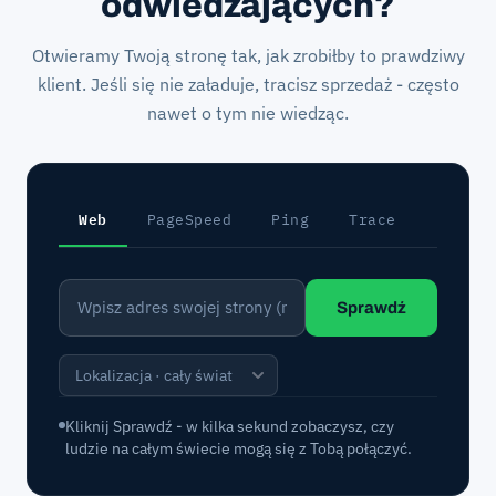
odwiedzających?
Otwieramy Twoją stronę tak, jak zrobiłby to prawdziwy
klient. Jeśli się nie załaduje, tracisz sprzedaż - często
nawet o tym nie wiedząc.
Web
PageSpeed
Ping
Trace
Port
Sprawdź
Kliknij Sprawdź - w kilka sekund zobaczysz, czy
ludzie na całym świecie mogą się z Tobą połączyć.