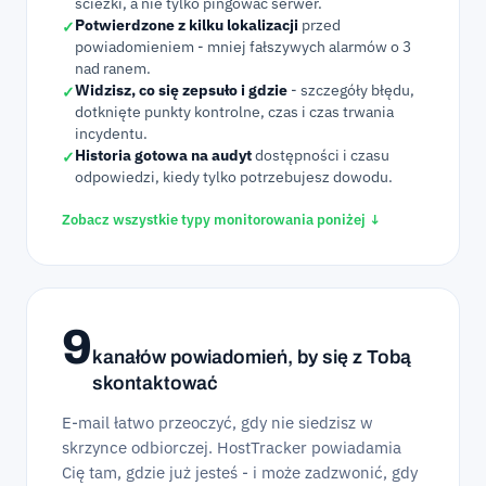
ścieżki, a nie tylko pingować serwer.
Potwierdzone z kilku lokalizacji
przed
✓
powiadomieniem - mniej fałszywych alarmów o 3
nad ranem.
Widzisz, co się zepsuło i gdzie
- szczegóły błędu,
✓
dotknięte punkty kontrolne, czas i czas trwania
incydentu.
Historia gotowa na audyt
dostępności i czasu
✓
odpowiedzi, kiedy tylko potrzebujesz dowodu.
Zobacz wszystkie typy monitorowania poniżej ↓
9
kanałów powiadomień, by się z Tobą
skontaktować
E-mail łatwo przeoczyć, gdy nie siedzisz w
skrzynce odbiorczej. HostTracker powiadamia
Cię tam, gdzie już jesteś - i może zadzwonić, gdy