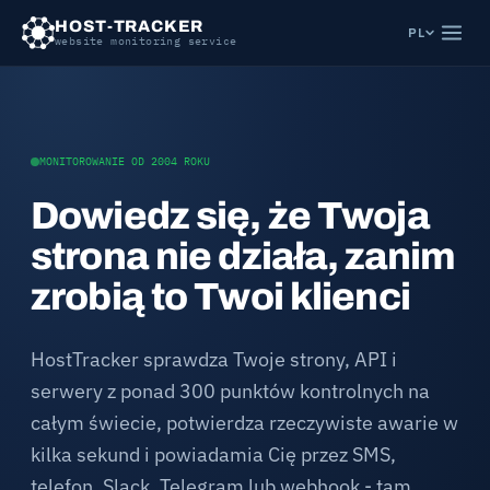
HOST-TRACKER
PL
website monitoring service
MONITOROWANIE OD 2004 ROKU
Dowiedz się, że Twoja
strona nie działa, zanim
zrobią to Twoi klienci
HostTracker sprawdza Twoje strony, API i
serwery z ponad 300 punktów kontrolnych na
całym świecie, potwierdza rzeczywiste awarie w
kilka sekund i powiadamia Cię przez SMS,
telefon, Slack, Telegram lub webhook - tam,