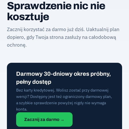
Sprawdzenie nic nie
kosztuje
Zacznij korzystać za darmo już dziś. Uaktualnij plan
dopiero, gdy Twoja strona zasłuży na całodobową
ochronę.
Darmowy 30-dniowy okres próbny,
pełny dostęp
Bez karty kredytowej. Wolisz zostać przy darmowej
wersji? Dostępny jest też ograniczony darmowy plan,
a szybkie sprawdzenie powyżej nigdy nie wymaga
konta.
Zacznij za darmo →