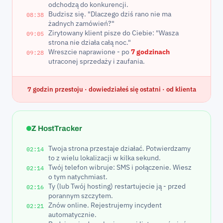
odchodzą do konkurencji.
Budzisz się. "Dlaczego dziś rano nie ma
08:38
żadnych zamówień?"
Zirytowany klient pisze do Ciebie: "Wasza
09:05
strona nie działa całą noc."
Wreszcie naprawione - po
7 godzinach
09:28
utraconej sprzedaży i zaufania.
7 godzin przestoju · dowiedziałeś się ostatni · od klienta
Z HostTracker
Twoja strona przestaje działać. Potwierdzamy
02:14
to z wielu lokalizacji w kilka sekund.
Twój telefon wibruje: SMS i połączenie. Wiesz
02:14
o tym natychmiast.
Ty (lub Twój hosting) restartujecie ją - przed
02:16
porannym szczytem.
Znów online. Rejestrujemy incydent
02:21
automatycznie.