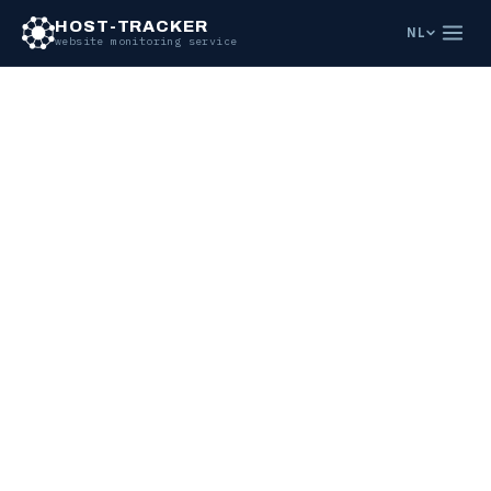
HOST-TRACKER
NL
website monitoring service