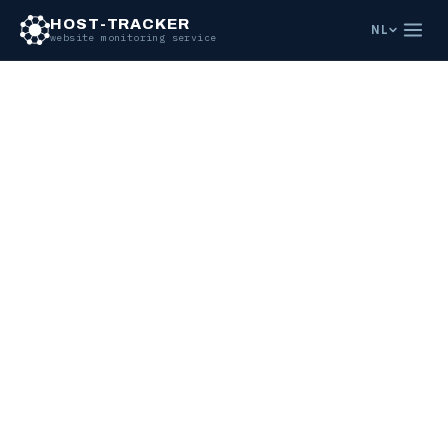
HOST-TRACKER
NL
website monitoring service