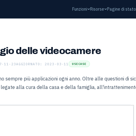
Funzioni
Risorse
Pagine di stat
gio delle videocamere
7-11-23
AGGIORNATO: 2023-03-11
USECASE
 sempre più applicazioni ogni anno. Oltre alle questioni di si
 legate alla cura della casa e della famiglia, all'intrattenimento