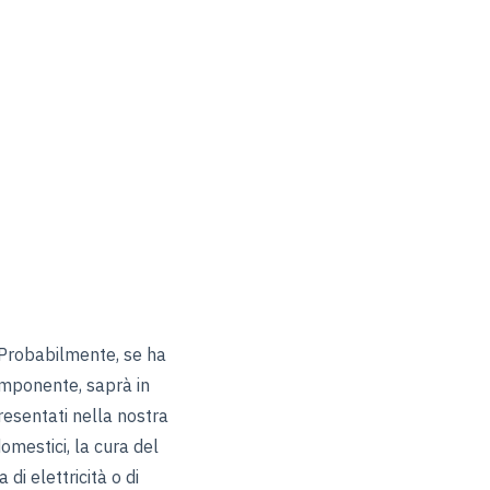
 Probabilmente, se ha
omponente, saprà in
resentati nella nostra
domestici, la cura del
di elettricità o di