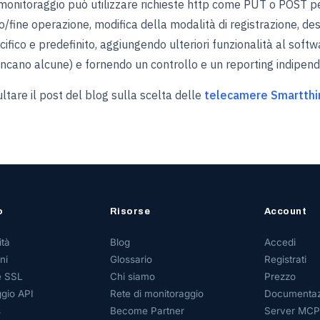
di monitoraggio può utilizzare richieste http come PUT o POST 
zio/fine operazione, modifica della modalità di registrazione, des
ico e predefinito, aggiungendo ulteriori funzionalità al softw
cano alcune) e fornendo un controllo e un reporting indipende
tare il post del blog sulla scelta delle
telecamere Smartthi
o
Risorse
Account
ità
Blog
Accedi
ni
Glossario
Registrati
e SSL
Chi siamo
Prezzo
gio API
Rete di monitoraggio
Documentaz
s
Become Partner
Server MCP