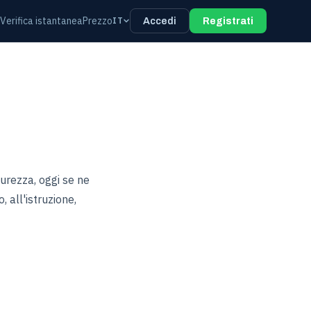
o
Verifica istantanea
Prezzo
IT
Accedi
Registrati
curezza, oggi se ne
, all'istruzione,