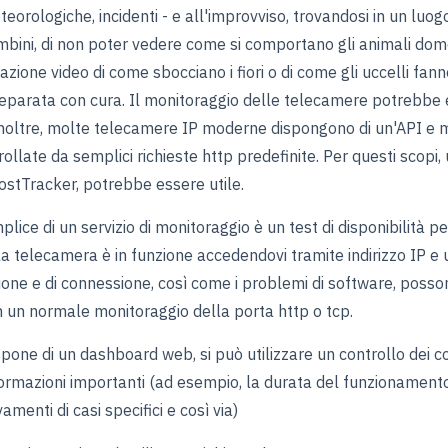
teorologiche, incidenti - e all'improvviso, trovandosi in un luog
bini, di non poter vedere come si comportano gli animali domest
zione video di come sbocciano i fiori o di come gli uccelli fanno
reparata con cura. Il monitoraggio delle telecamere potrebbe
Inoltre, molte telecamere IP moderne dispongono di un'API e 
ollate da semplici richieste http predefinite. Per questi scopi, 
stTracker, potrebbe essere utile.
plice di un servizio di monitoraggio è un test di disponibilità 
 la telecamera è in funzione accedendovi tramite indirizzo IP e 
ione e di connessione, così come i problemi di software, poss
on un normale monitoraggio della porta http o tcp.
pone di un dashboard web, si può utilizzare un controllo dei c
ormazioni importanti (ad esempio, la durata del funzionamento,
vamenti di casi specifici e così via)