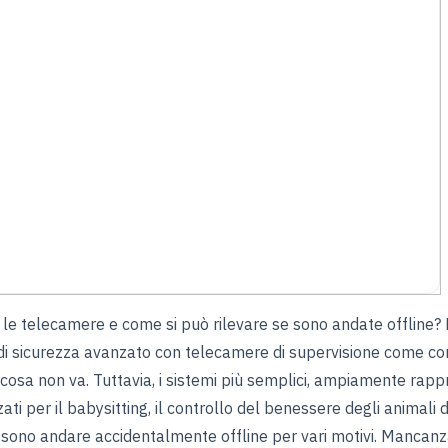
i le telecamere e come si può rilevare se sono andate offline?
 di sicurezza avanzato con telecamere di supervisione come c
osa non va. Tuttavia, i sistemi più semplici, ampiamente rapp
zzati per il babysitting, il controllo del benessere degli animali 
ossono andare accidentalmente offline per vari motivi. Mancanza 