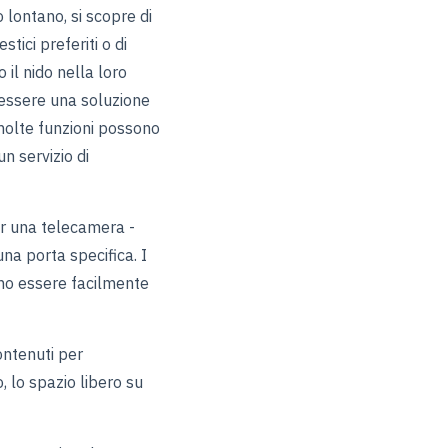
o lontano, si scopre di
ici preferiti o di
 il nido nella loro
 essere una soluzione
molte funzioni possono
un servizio di
per una telecamera -
una porta specifica. I
ono essere facilmente
ontenuti per
 lo spazio libero su