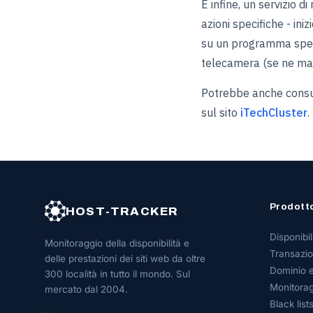
E infine, un servizio 
azioni specifiche - ini
su un programma specif
telecamera (se ne man
Potrebbe anche consul
sul sito
iTechCluster
.
Prodott
HOST-TRACKER
Disponibil
Monitoraggio della disponibilità e
Transazio
delle prestazioni dei siti web da oltre
Dominio 
300 località in tutto il mondo. Sul
Monitorag
mercato dal 2004.
Black list