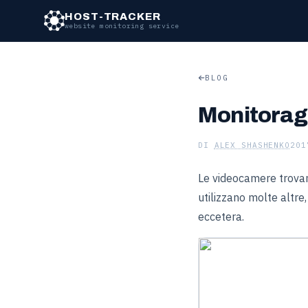
HOST-TRACKER
website monitoring service
BLOG
Monitorag
DI
ALEX SHASHENKO
201
Le videocamere trovano
utilizzano molte altre,
eccetera.