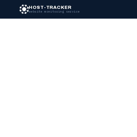
HOST-TRACKER
website monitoring service