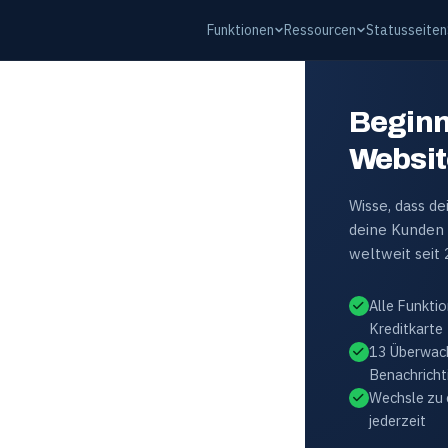
Funktionen
Ressourcen
Statusseiten
Beginn
Websit
Wisse, dass de
deine Kunden
weltweit seit 
Alle Funktio
Kreditkarte
13 Überwac
Benachricht
Wechsle zu 
jederzeit