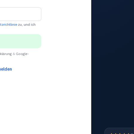
zrichtlinie
zu, und ich
klärung
&
Google-
elden