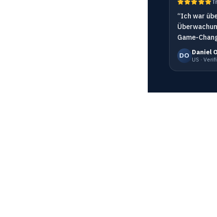
T
“Ich war übe
Überwachung
Game-Change
Daniel 
DO
US · Veri
Ressourcen
Konto
keit
Blog
Anmelden
onen
Glossar
Registrieren
 SSL
Über uns
Preis
rwachung
Überwachungsnetzwerk
API-Dokume
s
Become Partner
MCP-Serve
Online Chat
FAQ
d monitor
Affiliation