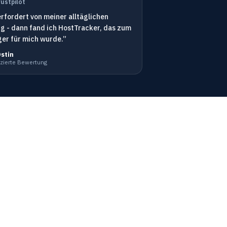
rustpilot
rfordert von meiner alltäglichen
 - dann fand ich HostTracker, das zum
r für mich wurde.”
Ostin
fizierte Bewertung
Wir akzeptieren
ntation
r