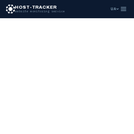
HOST-TRACKER
UA
website monitoring service