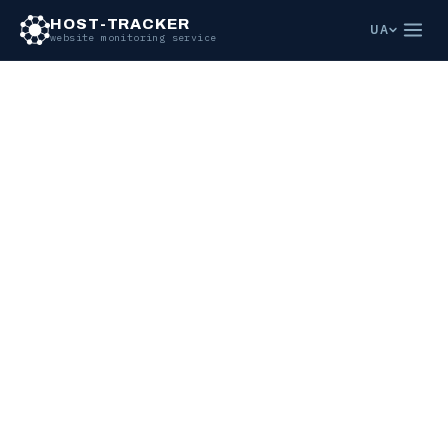
HOST-TRACKER
UA
website monitoring service