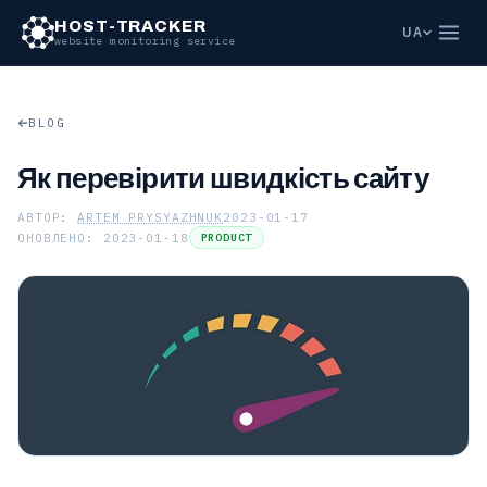
HOST-TRACKER
UA
website monitoring service
BLOG
Як перевірити швидкість сайту
АВТОР:
ARTEM PRYSYAZHNUK
2023-01-17
ОНОВЛЕНО: 2023-01-18
PRODUCT