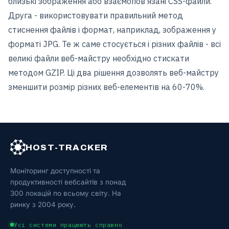
близькі зображення або взаємопов'язані CSS-файли.
Друга - використовувати правильний метод
стиснення файлів і формат, наприклад, зображення у
форматі JPG. Те ж саме стосується і різних файлів - всі
великі файли веб-майстру необхідно стискати
методом GZIP. Ці два рішення дозволять веб-майстру
зменшити розмір різних веб-елементів на 60-70%.
HOST-TRACKER
Моніторинг доступності та
продуктивності вебсайтів з понад
300 локацій по всьому світу. На
ринку з 2004 року.
Усі системи працюють справно