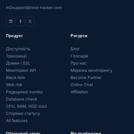
ht2support@host-tracker.com
Продукт
Ресурси
Доступність
Блог
Транзакції
Глосарій
Домен і SSL
Про нас
Моніторинг API
Мережа моніторингу
Black lists
Become Partner
Web risk
Online Chat
Pagespeed monitor
Affiliation
Database check
CPU, RAM, HDD load
Сторінки статусу
All features
Обліковий запис
Ми приймаємо