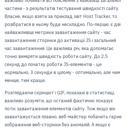
важливо починати всі пояснення з найбільш загальної
частини - з результатів тестування швидкості сайту.
Власне, якщо взяти за приклад звіт Host Tracker, то
розібратися в ньому буде нескладно. По-перше, є дві
найважливіші метрики завантаження сайту - час
завантаження сторінки до активації JS і загальний
час завантаження. Це важлива річ, яка допомагає
точно виміряти швидкість роботи сайту. До 2,5
секунд до початку роботи JS-елементів - це
нормально, 3 секунди в цілому - оптимально, але чим
менше, тим краще.
Розглядаючи скріншот і GIF, показані в статистиці,
важливо розуміти, що останній фактично показує
потік завантаження елементів сайту. Тож якщо він
завантажується плавно, веб-майстер побачить гарне
зображення веб-сторінки без аномалій. А якщо є