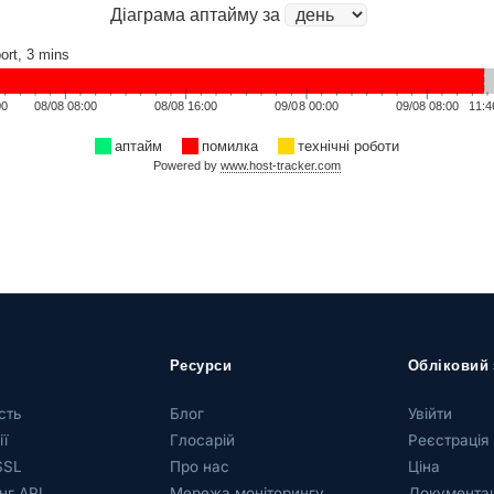
Ресурси
Обліковий 
сть
Блог
Увійти
ї
Глосарій
Реєстрація
SSL
Про нас
Ціна
нг API
Мережа моніторингу
Документац