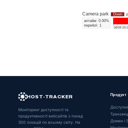
Продукт
HOST-TRACKER
Доступні
Моніторинг доступності та
Транзакці
продуктивності вебсайтів з понад
Домен і 
300 локацій по всьому світу. На
Монітори