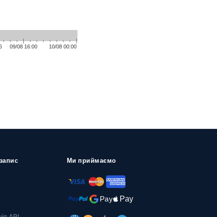
запис
Ми приймаємо
ія API