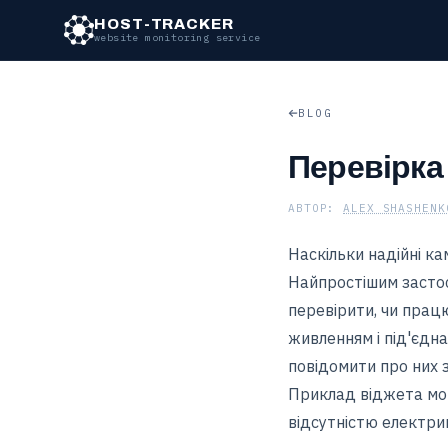
Перейти до основного вмісту
HOST-TRACKER
website monitoring service
BLOG
Перевірка
АВТОР:
ALEX SHASHENK
Наскільки надійні ка
Найпростішим застос
перевірити, чи прац
живленням і під'єдн
повідомити про них з
Приклад віджета мон
відсутністю електри