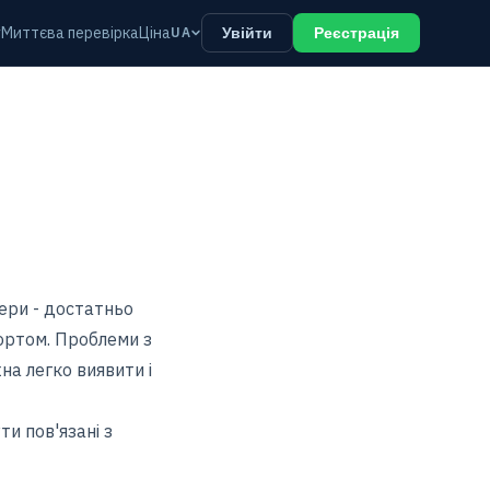
у
Миттєва перевірка
Ціна
UA
Увійти
Реєстрація
ери - достатньо
ортом. Проблеми з
а легко виявити і
и пов'язані з