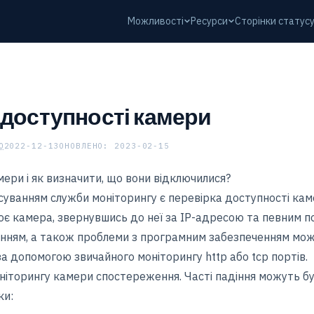
Можливості
Ресурси
Сторінки статус
 доступності камери
O
2022-12-13
ОНОВЛЕНО: 2023-02-15
мери і як визначити, що вони відключилися?
уванням служби моніторингу є перевірка доступності кам
ює камера, звернувшись до неї за IP-адресою та певним п
анням, а також проблеми з програмним забезпеченням можн
а допомогою звичайного моніторингу http або tcp портів.
іторингу камери спостереження. Часті падіння можуть бут
ки: