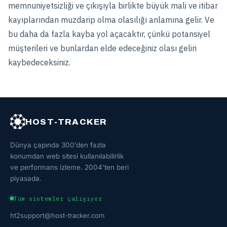
memnuniyetsizliği ve çıkışıyla birlikte büyük mali ve itibar
kayıplarından muzdarip olma olasılığı anlamına gelir. Ve
bu daha da fazla kayba yol açacaktır, çünkü potansiyel
müşterileri ve bunlardan elde edeceğiniz olası geliri
kaybedeceksiniz.
HOST-TRACKER
Dünya çapında 300’den fazla
konumdan web sitesi kullanılabilirlik
ve performans izleme. 2004’ten beri
piyasada.
Tüm sistemler çalışıyor
ht2support@host-tracker.com