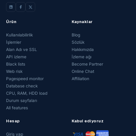
Ürün
Kaynaklar
Kullanılabilirlik
Blog
İşlemler
Sözlük
Alan Adı ve SSL
Hakkımızda
API izleme
İzleme ağı
Black lists
Become Partner
Web risk
Online Chat
Pagespeed monitor
Affiliation
Database check
CPU, RAM, HDD load
Durum sayfaları
All features
Hesap
Kabul ediyoruz
Giriş yap