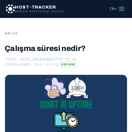
HOST-TRACKER
TR
website monitoring service
BLOG
Çalışma süresi nedir?
YAZAR:
ALEX SHASHENKO
2023-01-26
GÜNCELLENDI: 2023-03-12
USECASE