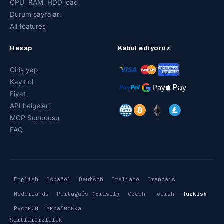
CPU, RAM, HDD load
Durum sayfaları
All features
Hesap
Kabul ediyoruz
Giriş yap
Kayıt ol
Fiyat
API belgeleri
MCP Sunucusu
FAQ
English
Español
Deutsch
Italiano
Français
Nederlands
Português (Brasil)
Czech
Polish
Turkish
Русский
Українська
Şartlar
Gizlilik