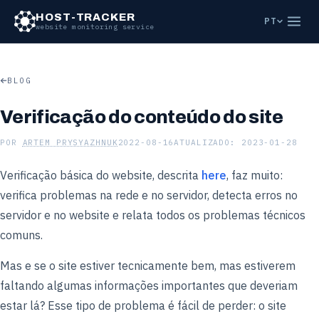
Ir para o conteúdo principal
HOST-TRACKER
PT
website monitoring service
BLOG
Verificação do conteúdo do site
POR
ARTEM PRYSYAZHNUK
2022-08-16
ATUALIZADO: 2023-01-28
Verificação básica do website, descrita
here
, faz muito:
verifica problemas na rede e no servidor, detecta erros no
servidor e no website e relata todos os problemas técnicos
comuns.
Mas e se o site estiver tecnicamente bem, mas estiverem
faltando algumas informações importantes que deveriam
estar lá? Esse tipo de problema é fácil de perder: o site