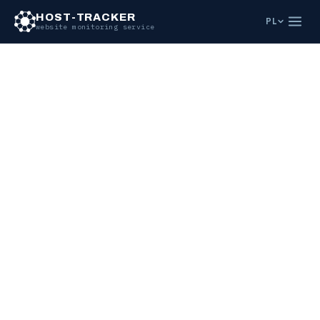
HOST-TRACKER
PL
website monitoring service