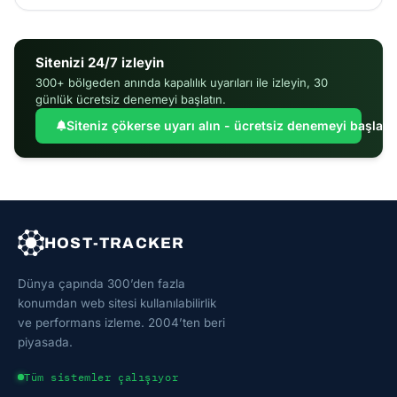
Sitenizi 24/7 izleyin
300+ bölgeden anında kapalılık uyarıları ile izleyin, 30
günlük ücretsiz denemeyi başlatın.
Siteniz çökerse uyarı alın - ücretsiz denemeyi başlatı
HOST-TRACKER
Dünya çapında 300’den fazla
konumdan web sitesi kullanılabilirlik
ve performans izleme. 2004’ten beri
piyasada.
Tüm sistemler çalışıyor