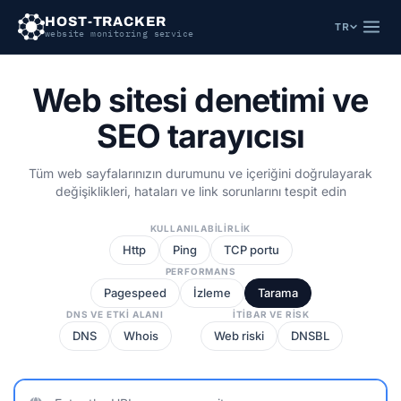
HOST-TRACKER
TR
website monitoring service
Web sitesi denetimi ve
SEO tarayıcısı
Tüm web sayfalarınızın durumunu ve içeriğini doğrulayarak
değişiklikleri, hataları ve link sorunlarını tespit edin
KULLANILABILIRLIK
Http
Ping
TCP portu
PERFORMANS
Pagespeed
İzleme
Tarama
DNS VE ETKI ALANI
İTIBAR VE RISK
DNS
Whois
Web riski
DNSBL