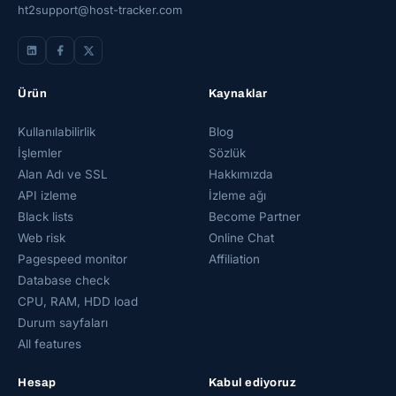
ht2support@host-tracker.com
Ürün
Kaynaklar
Kullanılabilirlik
Blog
İşlemler
Sözlük
Alan Adı ve SSL
Hakkımızda
API izleme
İzleme ağı
Black lists
Become Partner
Web risk
Online Chat
Pagespeed monitor
Affiliation
Database check
CPU, RAM, HDD load
Durum sayfaları
All features
Hesap
Kabul ediyoruz