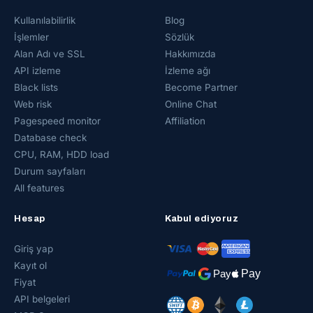
Kullanılabilirlik
Blog
İşlemler
Sözlük
Alan Adı ve SSL
Hakkımızda
API izleme
İzleme ağı
Black lists
Become Partner
Web risk
Online Chat
Pagespeed monitor
Affiliation
Database check
CPU, RAM, HDD load
Durum sayfaları
All features
Hesap
Kabul ediyoruz
Giriş yap
Kayıt ol
Fiyat
API belgeleri