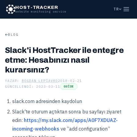
HOST-TRACKER
TR
website monitoring service
BLOG
Slack'i HostTracker ile entegre
etme: Hesabınızı nasıl
kurarsınız?
YAZAR:
BOGDAN LEPIAVKO
2018-02-21
GÜNCELLENDI: 2023-03-11
GUIDE
slack.com adresinden kaydolun
Slack'te oturum açtıktan sonra bu sayfayı ziyaret
edin:
https://my.slack.com/apps/A0F7XDUAZ-
incoming-webhooks
ve “add configuration”