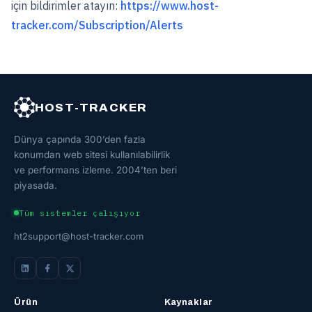
için bildirimler atayın:
https://www.host-
tracker.com/Subscription/Alerts
HOST-TRACKER
Dünya çapında 300’den fazla
konumdan web sitesi kullanılabilirlik
ve performans izleme. 2004’ten beri
piyasada.
Tüm sistemler çalışıyor
ht2support@host-tracker.com
Ürün
Kaynaklar