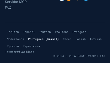
Servidor MCP
FAQ
English
Español
Deutsch
Italiano
Français
Português (Brasil)
Nederlands
Czech
Polish
Turkish
Русский
Українська
Termos
Privacidade
© 2004 – 2026 Host-Tracker Ltd