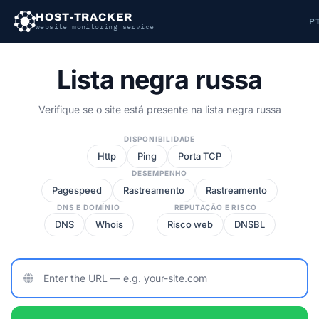
HOST-TRACKER
P
website monitoring service
Lista negra
russa
Verifique se o site está presente na lista negra russa
DISPONIBILIDADE
Http
Ping
Porta TCP
DESEMPENHO
Pagespeed
Rastreamento
Rastreamento
DNS E DOMÍNIO
REPUTAÇÃO E RISCO
DNS
Whois
Risco web
DNSBL