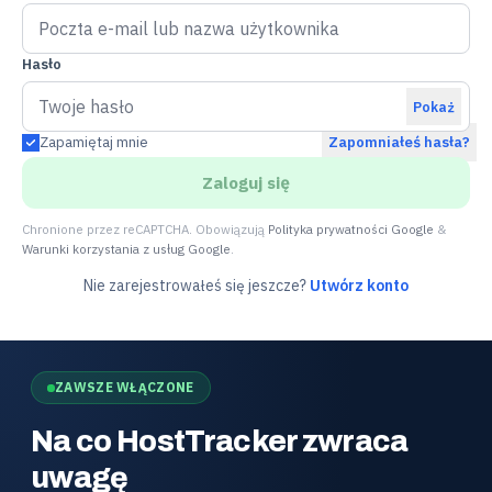
Hasło
Pokaż
Zapamiętaj mnie
Zapomniałeś hasła?
Zaloguj się
Chronione przez reCAPTCHA. Obowiązują
Polityka prywatności Google
&
Warunki korzystania z usług Google
.
Nie zarejestrowałeś się jeszcze?
Utwórz konto
ZAWSZE WŁĄCZONE
Na co HostTracker zwraca
uwagę