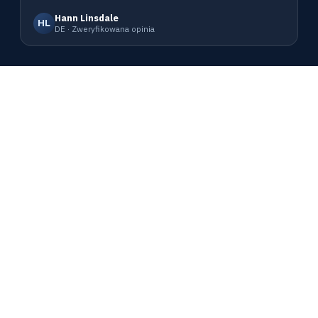
Hann Linsdale
HL
DE · Zweryfikowana opinia
HOST-TRACKER
Monitorowanie dostępności i
wydajności witryn z ponad 300
lokalizacji na całym świecie. Na
rynku od 2004 roku.
Wszystkie systemy działają
ht2support@host-tracker.com
Produkt
Zasoby