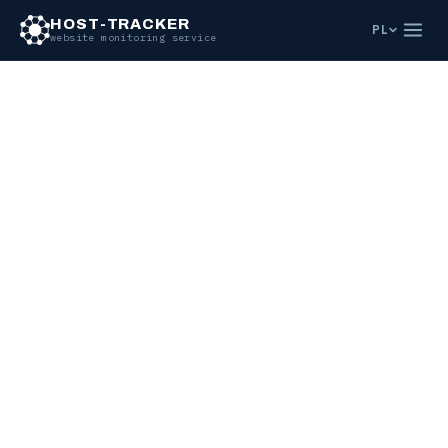
HOST-TRACKER
PL
website monitoring service