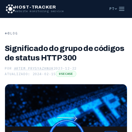
HOST-TRACKER
PT
website monitoring service
BLOG
Significado do grupo de códigos
de status HTTP 300
POR
ARTEM PRYSYAZHNUK
2023-12-22
ATUALIZADO: 2024-02-15
USECASE