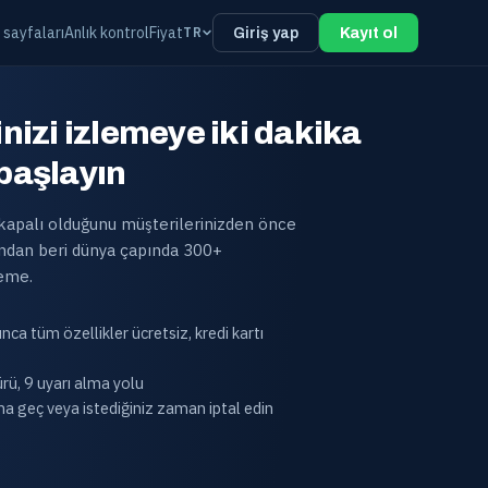
 sayfaları
Anlık kontrol
Fiyat
TR
Giriş yap
Kayıt ol
inizi izlemeye iki dakika
 başlayın
 kapalı olduğunu müşterilerinizden önce
lından beri dünya çapında 300+
eme.
ca tüm özellikler ücretsiz, kredi kartı
rü, 9 uyarı alma yolu
na geç veya istediğiniz zaman iptal edin