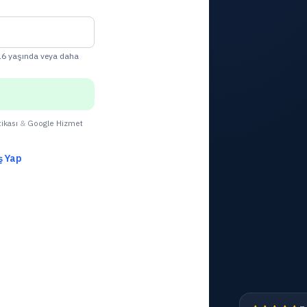
 16 yaşında veya daha
tikası
&
Google Hizmet
ş Yap