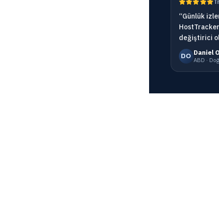
T
“Günlük izl
HostTracker’
değiştirici o
Daniel 
DO
ABD · Do
Kaynaklar
Hesap
irlik
Blog
Giriş yap
Sözlük
Kayıt ol
ve SSL
Hakkımızda
Fiyat
e
İzleme ağı
API belgeler
s
Become Partner
MCP Sunuc
Online Chat
FAQ
d monitor
Affiliation