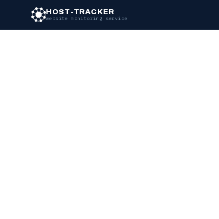
HOST-TRACKER
website monitoring service