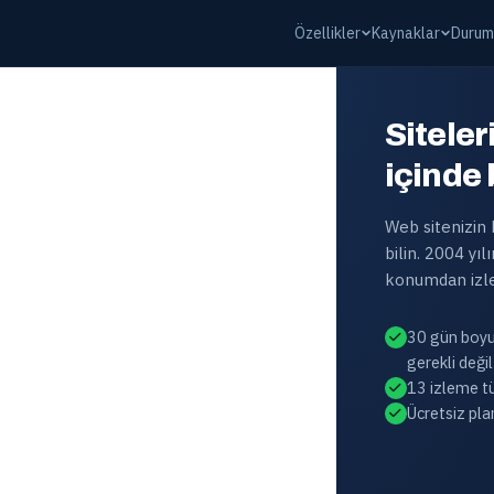
Özellikler
Kaynaklar
Durum
Siteler
içinde
Web sitenizin
bilin. 2004 yı
konumdan izl
30 gün boyun
gerekli değil
13 izleme tü
Ücretsiz pla