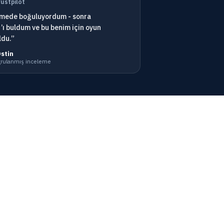
rustpilot
emede boğuluyordum - sonra
ı buldum ve bu benim için oyun
ldu.”
Ostin
ğrulanmış inceleme
Kabul ediyoruz
i
usu