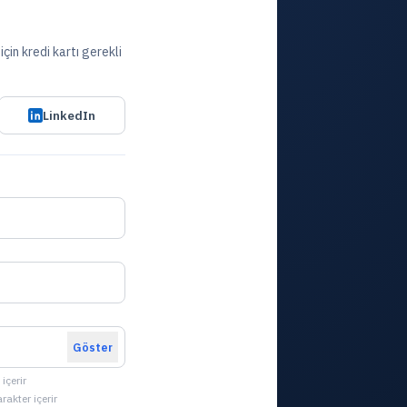
çin kredi kartı gerekli
LinkedIn
Göster
içerir
arakter içerir