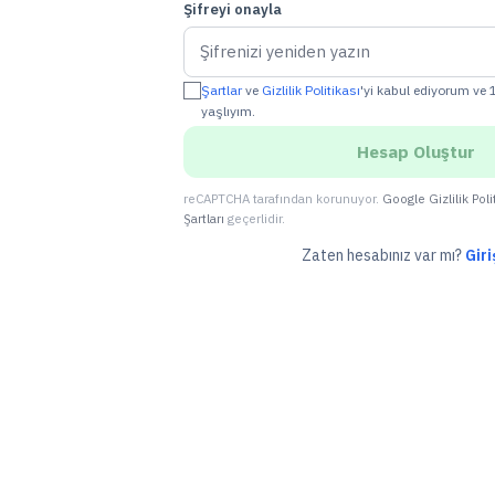
Şifreyi onayla
Şartlar
ve
Gizlilik Politikası
'yi kabul ediyorum ve
yaşlıyım.
Hesap Oluştur
reCAPTCHA tarafından korunuyor.
Google Gizlilik Poli
Şartları
geçerlidir.
Zaten hesabınız var mı?
Giri