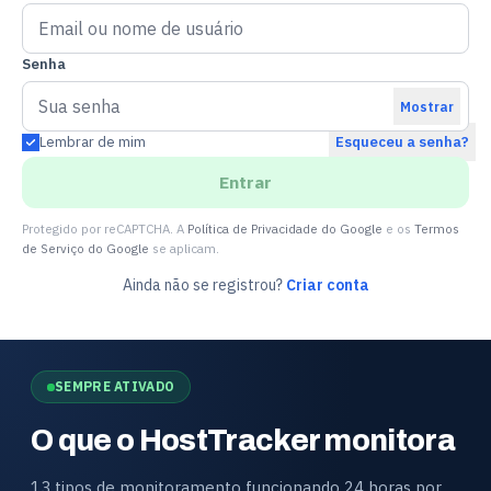
Senha
Mostrar
Lembrar de mim
Esqueceu a senha?
Entrar
Protegido por reCAPTCHA. A
Política de Privacidade do Google
e os
Termos
de Serviço do Google
se aplicam.
Ainda não se registrou?
Criar conta
SEMPRE ATIVADO
O que o HostTracker monitora
13 tipos de monitoramento funcionando 24 horas por