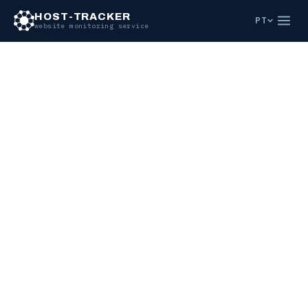
Ir para o conteúdo principal
HOST-TRACKER
PT
website monitoring service