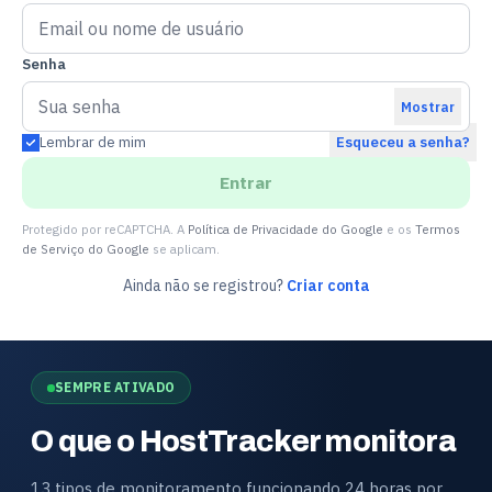
Senha
Mostrar
Lembrar de mim
Esqueceu a senha?
Entrar
Protegido por reCAPTCHA. A
Política de Privacidade do Google
e os
Termos
de Serviço do Google
se aplicam.
Ainda não se registrou?
Criar conta
SEMPRE ATIVADO
O que o HostTracker monitora
13 tipos de monitoramento funcionando 24 horas por