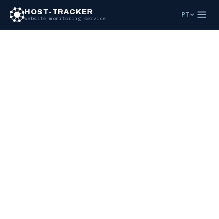
Ir para o conteúdo principal
HOST-TRACKER
PT
website monitoring service