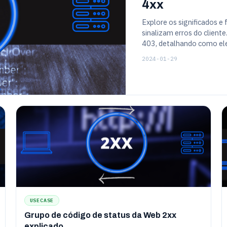
4xx
Explore os significados e
sinalizam erros do clien
403, detalhando como ele
usuário do site.
2024-01-29
USECASE
Grupo de código de status da Web 2xx
explicado