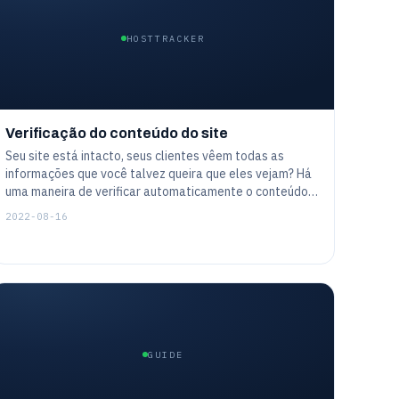
HOSTTRACKER
Verificação do conteúdo do site
Seu site está intacto, seus clientes vêem todas as
informações que você talvez queira que eles vejam? Há
uma maneira de verificar automaticamente o conteúdo
da página, palavras particulares, frases ou até mesmo
2022-08-16
entidades mais complicadas. Isto ajuda a garantir que o
site não só esteja disponível, mas que funcione
exatamente como planejado
GUIDE