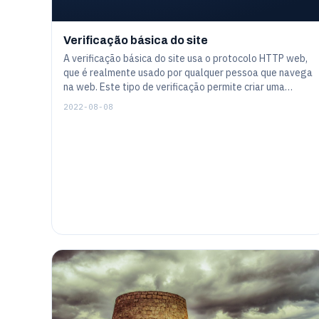
Verificação básica do site
A verificação básica do site usa o protocolo HTTP web,
que é realmente usado por qualquer pessoa que navega
na web. Este tipo de verificação permite criar uma
tarefa de monitoramento, para verificar um site
2022-08-08
regularmente como um cliente humano faria. Embora a
web hoje em dia seja bastante complicada - e por isso
possivelmente possa ser uma tarefa de monitoramento
- as características gerais são bastante simples de se
configurar.