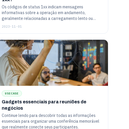
Os códigos de status 1xx indicam mensagens
informativas sobre a operação em andamento,
geralmente relacionadas a carregamento lento ou
problemas processuais. Estas mensagens não são
2023-11-01
visíveis para o usuário final e não significam erros
críticos.
USECASE
Gadgets essenciais para reuniões de
negócios
Continue lendo para descobrir todas as informações
essenciais para organizar uma conferência memorável
que realmente conecte seus participantes.