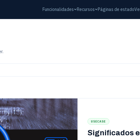
Funcionalidades
Recursos
Páginas de estado
Ve
r.
USECASE
Significados e