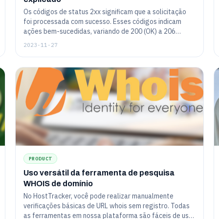
Os códigos de status 2xx significam que a solicitação
foi processada com sucesso. Esses códigos indicam
ações bem-sucedidas, variando de 200 (OK) a 206
(Conteúdo Parcial), confirmando a comunicação eficaz
2023-11-27
entre cliente e servidor.
PRODUCT
Uso versátil da ferramenta de pesquisa
WHOIS de domínio
No HostTracker, você pode realizar manualmente
verificações básicas de URL whois sem registro. Todas
as ferramentas em nossa plataforma são fáceis de usar