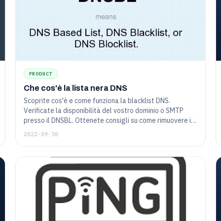
PRODUCT
Che cos'è la lista nera DNS
Scoprite cos'è e come funziona la blacklist DNS.
Verificate la disponibilità del vostro dominio o SMTP
presso il DNSBL. Ottenete consigli su come rimuovere il
vostro progetto dal database dello spam e su come
2022-09-30
evitare di finire nella lista nera.