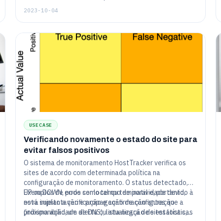
e fáceis de usar.
2023-10-04
USECASE
Verificando novamente o estado do site para
evitar falsos positivos
O sistema de monitoramento HostTracker verifica os
sites de acordo com determinada política na
configuração de monitoramento. O status detectado,
UP ou DOWN, pode ser local ou temporal e, portanto,
Exemplos de erros como tempo de inatividade devido à
está sujeito a verificação e confirmação antes que a
nova implantação e propagação de configuração
próxima ação, um alerta ou atualização de estatísticas
(indisponibilidade de DNS), lista negra de sites locais,