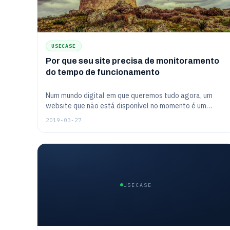
USECASE
Por que seu site precisa de monitoramento
do tempo de funcionamento
Num mundo digital em que queremos tudo agora, um
website que não está disponível no momento é um
website ao qual provavelmente não voltaremos no
2019-03-27
futuro. Isso deveria ser óbvio para todos. Se o senhor
não tiver cuidado, seu website poderia estar enviando
seus visitantes aos seus concorrentes. Então, como o
senhor acompanha seu website 24 horas por dia, 7 dias
por semana?
USECASE