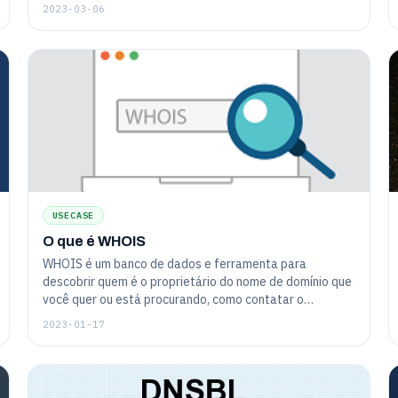
de tempo de atividade, ocorra.
ambiente incompatível de verificação de tecnologias de
2023-03-06
agente para servidor, são verificados com novas
verificações de locais de localização geográfica
configurada.
USECASE
O que é WHOIS
WHOIS é um banco de dados e ferramenta para
descobrir quem é o proprietário do nome de domínio que
você quer ou está procurando, como contatar o
proprietário, e quando a propriedade expira.
2023-01-17