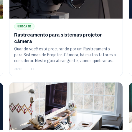
USECASE
Rastreamento para sistemas projetor-
câmera
Quando você está procurando por um Rastreamento
para Sistemas de Projetor-Câmera, há muitos fatores a
considerar. Neste guia abrangente, vamos quebrar as
características e especificações importantes para que
2018-03-11
você possa fazer uma compra informada. Além disso,
forneceremos algumas dicas sobre como usar seu
Rastreamento para Sistemas de Projetor-Câmera uma
vez que você o tenha comprado!