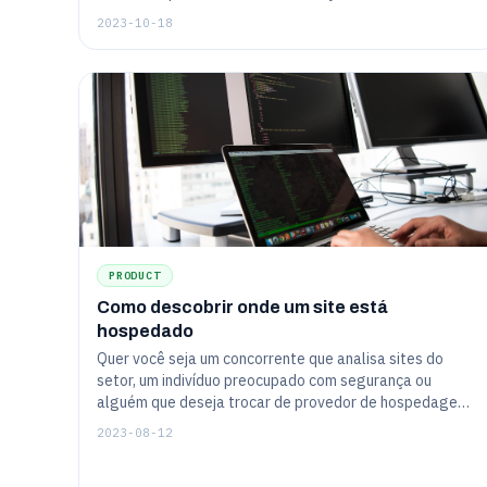
servidor.
2023-10-18
PRODUCT
Como descobrir onde um site está
hospedado
Quer você seja um concorrente que analisa sites do
setor, um indivíduo preocupado com segurança ou
alguém que deseja trocar de provedor de hospedagem,
'Como descobrir onde um site está hospedado' é o
2023-08-12
artigo para você.