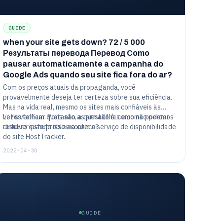
GUIDE
when your site gets down? 72 / 5 000
Результаты перевода Перевод Como
pausar automaticamente a campanha do
Google Ads quando seu site fica fora do ar?
Com os preços atuais da propaganda, você
provavelmente deseja ter certeza sobre sua eficiência.
Mas na vida real, mesmo os sites mais confiáveis às
vezes falham. Portanto, a questão é: como não perder
Let's verificar quais são as armadilhas e como podemos
dinheiro quando isso acontece?
resolver este problema com o serviço de disponibilidade
do site HostTracker.
2022-04-30
GUIDE