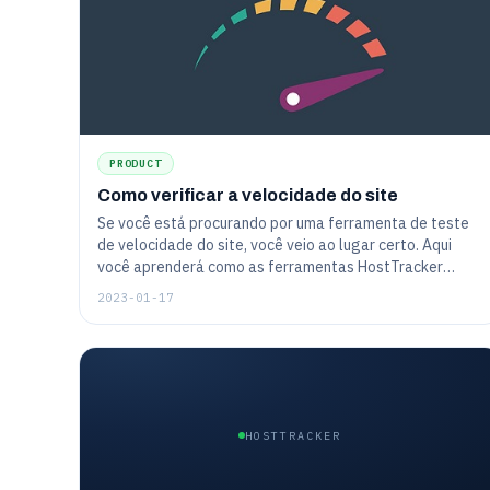
PRODUCT
Como verificar a velocidade do site
Se você está procurando por uma ferramenta de teste
de velocidade do site, você veio ao lugar certo. Aqui
você aprenderá como as ferramentas HostTracker
funcionam. Como verificar a velocidade de
2023-01-17
carregamento do site: versão desktop e versão móvel
do site.
HOSTTRACKER