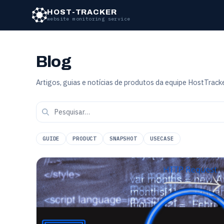
Ir para o conteúdo principal
HOST-TRACKER
website monitoring service
Blog
Artigos, guias e notícias de produtos da equipe HostTracke
GUIDE
PRODUCT
SNAPSHOT
USECASE