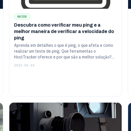
GUIDE
Descubra como verificar meu ping e a
melhor maneira de verificar a velocidade do
ping
Aprenda em detalhes o que é ping, o que afeta e como
realizar um teste de ping. Que ferramentas o
HostTracker oferece e por que são a melhor solução?
Obtenha instruções detalhadas sobre como configurar o
2022-06-10
IP ping tet ou o teste de ping do servidor, etc.