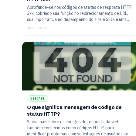
Aprofunde-se nos códigos de status de resposta HTTP
3xx, cobrindo sua função no redirecionamento de URL,
sua importância no desempenho do site e SEO, e uma
visão geral de códigos comuns como 301
2023-12-22
(Redirecionamento Permanente) e 302
(Redirecionamento Temporário).
USECASE
O que significa mensagem de código de
status HTTP?
Saiba mais sobre os códigos de resposta da web,
também conhecidos como códigos HTTP, para
identificar problemas com solicitações de usuários ao